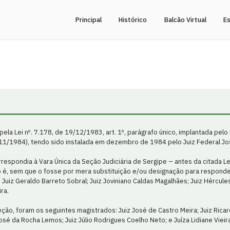
Principal
Histórico
Balcão Virtual
Es
 pela Lei nº. 7.178, de 19/12/1983, art. 1º, parágrafo único, implantada pelo
11/1984), tendo sido instalada em dezembro de 1984 pelo Juiz Federal Jo
respondia à Vara Única da Seção Judiciária de Sergipe – antes da citada Lei
 é, sem que o fosse por mera substituição e/ou designação para responder
Juiz Geraldo Barreto Sobral; Juiz Joviniano Caldas Magalhães; Juiz Hércule
ra.
ão, foram os seguintes magistrados: Juiz José de Castro Meira; Juiz Ricar
José da Rocha Lemos; Juiz Júlio Rodrigues Coelho Neto; e Juíza Lidiane Vie