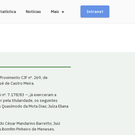
tatística
Notícias
Mais
Intranet
 Provimento CJF nº. 269, de
sé de Castro Meira.
 nº. 7.178/83 –, já exerceram a
 pela titularidade, os seguintes
s Quasímodo da Mota Dias; Juíza Eliana
do César Mandarino Barretto; Juiz
ira Bomfim Pinheiro de Meneses.