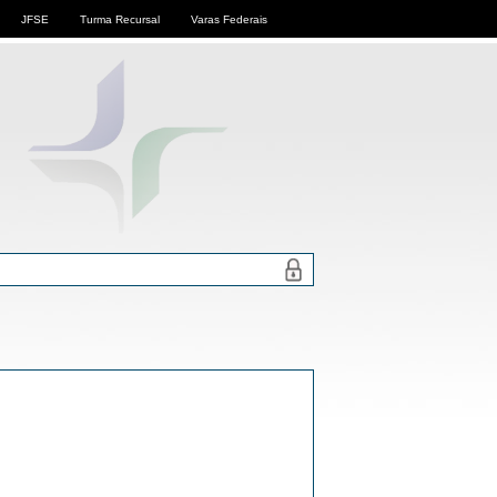
JFSE
Turma Recursal
Varas Federais