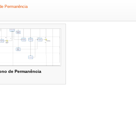
de Permanência
l
ono de Permanência
ono de Permanência